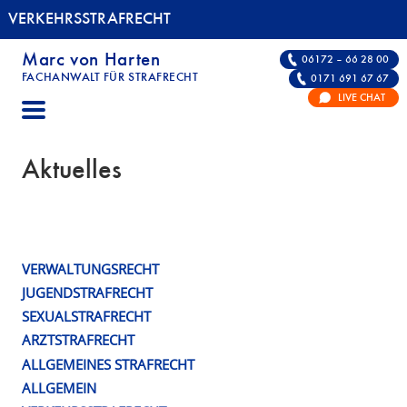
VERKEHRSSTRAFRECHT
Marc von Harten
06172 – 66 28 00
FACHANWALT FÜR STRAFRECHT
0171 691 67 67
VERKEHRSSTRAFRECHT | FACHANWALT FÜR S
LIVE CHAT
Aktuelles
VERWALTUNGSRECHT
JUGENDSTRAFRECHT
SEXUALSTRAFRECHT
ARZTSTRAFRECHT
ALLGEMEINES STRAFRECHT
ALLGEMEIN