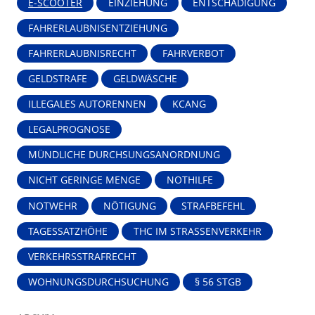
E-SCOOTER
EINZIEHUNG
ENTSCHÄDIGUNG
FAHRERLAUBNISENTZIEHUNG
FAHRERLAUBNISRECHT
FAHRVERBOT
GELDSTRAFE
GELDWÄSCHE
ILLEGALES AUTORENNEN
KCANG
LEGALPROGNOSE
MÜNDLICHE DURCHSUNGSANORDNUNG
NICHT GERINGE MENGE
NOTHILFE
NOTWEHR
NÖTIGUNG
STRAFBEFEHL
TAGESSATZHÖHE
THC IM STRASSENVERKEHR
VERKEHRSSTRAFRECHT
WOHNUNGSDURCHSUCHUNG
§ 56 STGB