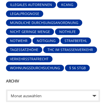
ILLEGALES AUTORENNEN
KCANG
LEGALPROGNOSE
MÜNDLICHE DURCHSUNGSANORDNUNG
NICHT GERINGE MENGE
NOTHILFE
NOTWEHR
NÖTIGUNG
STRAFBEFEHL
TAGESSATZHÖHE
THC IM STRASSENVERKEHR
VERKEHRSSTRAFRECHT
WOHNUNGSDURCHSUCHUNG
§ 56 STGB
ARCHIV