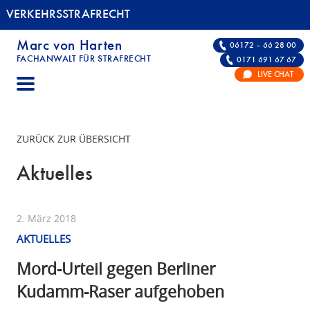
VERKEHRSSTRAFRECHT
Marc von Harten
06172 – 66 28 00
FACHANWALT FÜR STRAFRECHT
0171 691 67 67
VERKEHRSSTRAFRECHT | FACHANWALT FÜR S
LIVE CHAT
ZURÜCK ZUR ÜBERSICHT
Aktuelles
2. März 2018
AKTUELLES
Mord-Urteil gegen Berliner
Kudamm-Raser aufgehoben